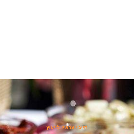
חייג.י עכשיו לייעוץ