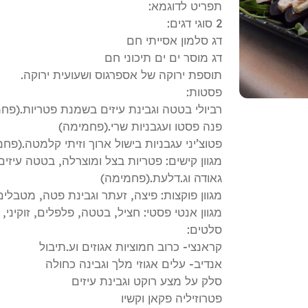
תפריט לדוגמא:
2 סוגי דגים:
דג סלמון אסייתי חם
דג מוסר ים ים תיכוני חם
תוספת ירוקה של אספרגוס ושעועית ירוקה.
פסטות:
רביולי בטטה וגבינת עיזים בשמנת פטריות.(פח
פנה פסטו ועגבניות שרי.(פחמימה)
פטוצ’יני עגבניות בישול ארוך וזיתי קלמטה.(פח
מגוון קישים: פטריות בצל ומוצרלה, בטטה עיזי
גאודה וג.דלעת.(פחמימה)
מגוון פוקצות: פיצה, זעתר וגבינת פטה, מטבלי
מגוון אנטי פסטי: חציל, בטטה, פלפלים, זוקיני, 
סלטים:
קראנצי- כרוב חמוציות אגוזים וע.תיבול
אנדיב- עלים אגוזי מלך וגבינה כחולה
סלק על מצע רוקט וגבינת עיזים
פטרוזיליה פקאן וקשיו