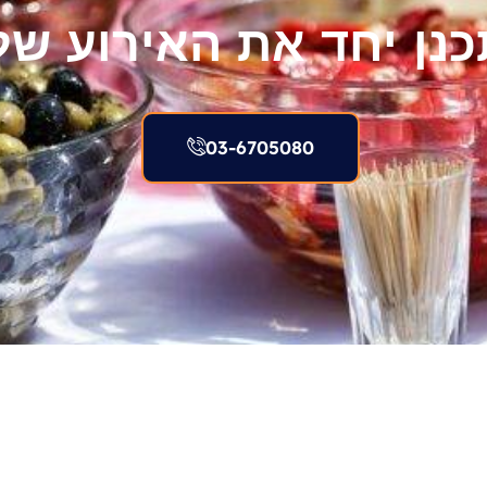
כנן יחד את האירוע של
03-6705080​